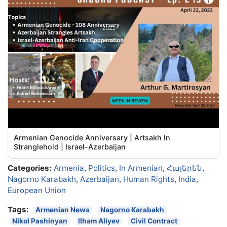
Armenian Genocide Anniversary | Artsakh In
Stranglehold | Israel-Azerbaijan
Categories:
Armenia
,
Politics
,
In Armenian
,
Հայերեն
,
Nagorno Karabakh
,
Azerbaijan
,
Human Rights
,
India
,
European Union
Tags:
Armenian News
Nagorno Karabakh
Nikol Pashinyan
Ilham Aliyev
Civil Contract