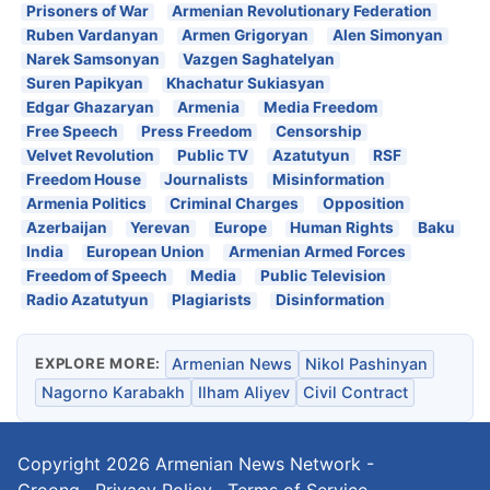
Prisoners of War
Armenian Revolutionary Federation
Ruben Vardanyan
Armen Grigoryan
Alen Simonyan
Narek Samsonyan
Vazgen Saghatelyan
Suren Papikyan
Khachatur Sukiasyan
Edgar Ghazaryan
Armenia
Media Freedom
Free Speech
Press Freedom
Censorship
Velvet Revolution
Public TV
Azatutyun
RSF
Freedom House
Journalists
Misinformation
Armenia Politics
Criminal Charges
Opposition
Azerbaijan
Yerevan
Europe
Human Rights
Baku
India
European Union
Armenian Armed Forces
Freedom of Speech
Media
Public Television
Radio Azatutyun
Plagiarists
Disinformation
EXPLORE MORE:
Armenian News
Nikol Pashinyan
Nagorno Karabakh
Ilham Aliyev
Civil Contract
Copyright 2026
Armenian News Network -