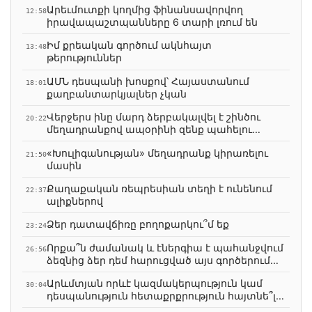
Արեւմուտքի կողմից ֆինանսավորվող
12:58
իրավապաշտպանները 6 տարի լռում են
Իմ քրեական գործում ակնհայտ
13:48
թերություններ
ԱՄՆ դեսպանի խոսքով՝ Հայաստանում
18:01
քաղբանտարկյալներ չկան
Վերջերս ինը մարդ ձերբակալվել է շինծու
20:22
մեղադրանքով ապօրինի զենք պահելու
կասկածանքով
«Խուլիգանության» մեղադրանք կիրառելու
21:50
մասին
Քաղաքական ռեպրեսիան տեղի է ունենում
22:37
ալիքներով
Ձեր դատավճիռը բողոքարկու՞մ եք
23:24
Որքա՞ն ժամանակ և էներգիա է պահանջվում
26:56
ձեզնից ձեր դեմ հարուցված այս գործերում
ներգրավվելու համար։
Արևմտյան որևէ կազմակերպություն կամ
30:04
դեսպանություն հետաքրքրություն հայտնե՞լ է
ձեր գործով կամ փորձել կապ հաստատել ձեզ