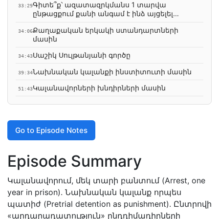
Գիտե՞ք՝ ազատազրկմանս 1 տարվա
հետ
33:29
ընթացքում քանի անգամ է ինձ այցելել
մարդու իրավունքների պաշտպանի
Քաղաքական երկակի ստանդարտների
գրասենյակը
34:06
մասին
Սաշիկ Սուլթանյանի գործը
34:43
Նախնական կալանքի ինստիտուտի մասին
39:34
Կալանավորների խնդիրների մասին
51:43
Go to Episode Notes
Episode Summary
Կալանավորում, մեկ տարի բանտում (Arrest, one
year in prison). Նախնական կալանք որպես
պատիժ (Pretrial detention as punishment). Ընտրովի
«արդարադատություն» ընդդիմադիրների