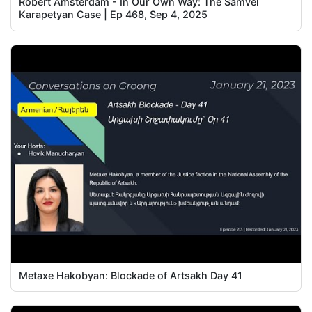
Robert Amsterdam - In Our Own Way: The Samvel
Karapetyan Case | Ep 468, Sep 4, 2025
Metaxe Hakobyan: Blockade of Artsakh Day 41