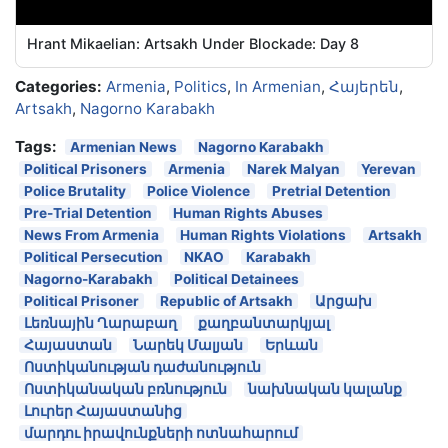
Hrant Mikaelian: Artsakh Under Blockade: Day 8
Categories:
Armenia
,
Politics
,
In Armenian
,
Հայերեն
,
Artsakh
,
Nagorno Karabakh
Tags:
Armenian News
Nagorno Karabakh
Political Prisoners
Armenia
Narek Malyan
Yerevan
Police Brutality
Police Violence
Pretrial Detention
Pre-Trial Detention
Human Rights Abuses
News From Armenia
Human Rights Violations
Artsakh
Political Persecution
NKAO
Karabakh
Nagorno-Karabakh
Political Detainees
Political Prisoner
Republic of Artsakh
Արցախ
Լեռնային Ղարաբաղ
քաղբանտարկյալ
Հայաստան
Նարեկ Մալյան
Երևան
Ոստիկանության դաժանություն
Ոստիկանական բռնություն
նախնական կալանք
Լուրեր Հայաստանից
մարդու իրավունքների ոտնահարում