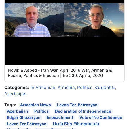
Hovik & Asbed - Iran War, April 2016 War, Armenia &
Russia, Politics & Election | Ep 530, Apr 5, 2026
Categories:
In Armenian
,
Armenia
,
Politics
,
Հայերեն
,
Azerbaijan
Tags:
Armenian News
Levon Ter-Petrosyan
Azerbaijan
Politics
Declaration of Independence
Edgar Ghazaryan
Impeachment
Vote of No Confidence
Levon Ter Petrosyan
Լևոն Տեր-Պետրոսյան