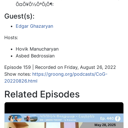
Õ¤Õ¥Õ½ÕºÕ¡Õ¶:
Guest(s):
Edgar Ghazaryan
Hosts:
Hovik Manucharyan
Asbed Bedrossian
Episode 159 | Recorded on Friday, August 26, 2022
Show notes:
https://groong.org/podcasts/CoG-
20220826.html
Related Episodes