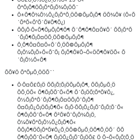
Õ°Õ¡Õ¶ÖÕ¡Õ°Õ¡Õ¾Õ¡ÖÕ¨
Ô±Õ¶Õ¾Õ½Õ¿Õ¡Õ°Õ¸ÖÕ©ÕµÕ¡Õ¶ ÖÕ¾Õ¥ (Õ«Õ
´ÕºÕ«Õ¹Õ´Õ¥Õ¶Õ¿)
ÕÕ¡Õ·Õ«Õ¶ÕµÕ¡Õ¶Õ¶ Õ¨Õ¶Õ¶Õ¤Õ¥Õ´ ÕÕ¡Õ°Õ
´Õ¡Õ¶Õ¡Õ¤ÖÕ¸ÖÕ©ÕµÕ¡Õ¶
Ô¸Õ¶Õ¤Õ¤Õ«Õ´Õ¸ÖÕ©ÕµÕ¡Õ¶
Õ¡Õ¼Õ¡Õ»Õ«Õ¯Õ¡ Õ¡Õ¶Õ¥Õ¬Õ«ÖÕ¶Õ¥ÖÕ« Õ
´Õ¡Õ½Õ«Õ¶
ÕÕ¥Ö Õ°ÕµÕ¸ÖÖÕ¨`
Ô·Õ¤Õ£Õ¡Ö ÕÕ¡Õ¦Õ¡ÖÕµÕ¡Õ¶, ÕÕ¡ÕµÕ¸Ö
ÕÕ¸ÖÕ« Õ¶Õ¡Õ­Õ¯Õ«Õ¶ Õ´Õ¡ÖÕ¦ÕºÕ¥Õ¿,
Õ½Õ¡Õ°Õ´Õ¡Õ¶Õ¡Õ¤ÖÕ¡Õ¯Õ¡Õ¶
Õ¤Õ¡Õ¿Õ¡ÖÕ¡Õ¶Õ« Õ¡Õ·Õ­Õ¡Õ¿Õ¡Õ¯Õ¡Õ¦Õ´Õ«
Õ¶Õ¡Õ­Õ¯Õ«Õ¶ Õ²Õ¥Õ¯Õ¡Õ¾Õ¡Ö,
Ô¼Õ¥Õ°Õ¡Õ½Õ¿Õ¡Õ¶Õ«
ÕÕ¡Õ¶ÖÕ¡ÕºÕ¥Õ¿Õ¸ÖÕ©ÕµÕ¸ÖÕ¶Õ¸ÖÕ´ ÕÕ
Õ¶Õ¡Õ­Õ¯Õ«Õ¶ Õ¡ÖÕ¿Õ¡Õ¯Õ¡ÖÕ£ Ö Õ¬Õ«Õ¡Õ¦Õ¸Ö