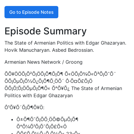
Go to Episode Notes
Episode Summary
The State of Armenian Politics with Edgar Ghazaryan.
Hovik Manucharyan. Asbed Bedrossian.
Armenian News Network / Groong
ÕÕ¥ÖÖÕ¡Õ²Õ¡ÖÕ¡Õ¶Õ¡Õ¶ Õ«ÖÕ¡Õ¾Õ«Õ³Õ¡Õ¯Õ¨
ÕÕ¡ÕµÕ¡Õ½Õ¿Õ¡Õ¶Õ¸ÖÕ´ Ô·Õ¤Õ£Õ¡Ö
ÕÕ¡Õ¦Õ¡ÖÕµÕ¡Õ¶Õ« Õ°Õ¥Õ¿ The State of Armenian
Politics with Edgar Ghazaryan
Ô¹Õ¥Õ´Õ¡Õ¶Õ¥Ö:
Ô±Õ¶Õ¯Õ¡Õ­Õ¸ÖÕ©ÕµÕ¡Õ¶
Õ°Õ¼Õ¹Õ¡Õ¯Õ¡Õ£Õ«Ö
ÕÕ£Õ¸Õ½Õ¿Õ¸Õ½Õ« 23-Õ«