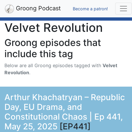
Groong Podcast
Become a patron!
Velvet Revolution
Groong episodes that
include this tag
Below are all Groong episodes tagged with
Velvet
Revolution
.
Arthur Khachatryan – Republic
Day, EU Drama, and
Constitutional Chaos | Ep 441,
May 25, 2025
[EP441]