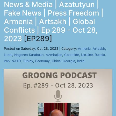
News & Media | Azatutyun |
Fake News | Press Freedom |
Armenia | Artsakh | Global
Conflicts | Ep 289 - Oct 28,
2023
[EP289]
Posted on Saturday, Oct 28, 2023 | Category:
Armenia
,
Artsakh
,
Israel
,
Nagorno Karabakh
,
Azerbaijan
,
Genocide
,
Ukraine
,
Russia
,
Iran
,
NATO
,
Turkey
,
Economy
,
China
,
Georgia
,
India