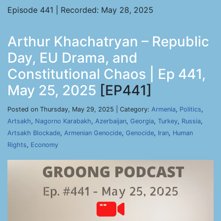
Episode 441 | Recorded: May 28, 2025
Arthur Khachatryan – Republic
Day, EU Drama, and
Constitutional Chaos | Ep 441,
May 25, 2025
[EP441]
Posted on Thursday, May 29, 2025 | Category:
Armenia
,
Politics
,
Artsakh
,
Nagorno Karabakh
,
Azerbaijan
,
Georgia
,
Turkey
,
Russia
,
Artsakh Blockade
,
Armenian Genocide
,
Genocide
,
Iran
,
Human
Rights
,
Economy