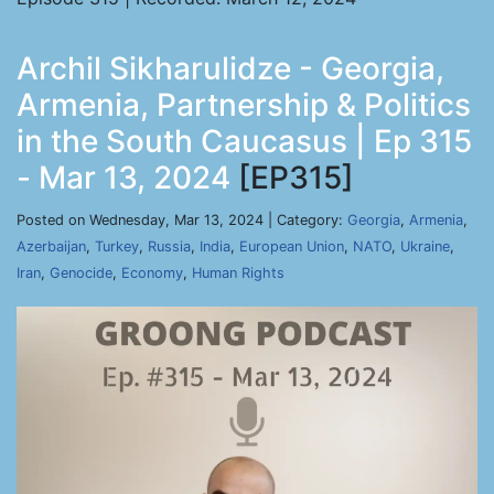
Archil Sikharulidze - Georgia,
Armenia, Partnership & Politics
in the South Caucasus | Ep 315
- Mar 13, 2024
[EP315]
Posted on Wednesday, Mar 13, 2024 | Category:
Georgia
,
Armenia
,
Azerbaijan
,
Turkey
,
Russia
,
India
,
European Union
,
NATO
,
Ukraine
,
Iran
,
Genocide
,
Economy
,
Human Rights