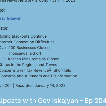
ian News Network Groong - Jan 14, 2023
st:
Gev Iskajyan
ics:
Rolling Blackouts Continue
Internet Connection Difficulties
Over 200 Businesses Closed
Thousands laid off
Kashen Mine remains Closed
Status in the Regions and Towns
Concerns over Tax RevenueÂ Shortfalls
Concerns about Rumors and Disinformation
de 204 | Recorded: January 14, 2023
Update with Gev Iskajyan - Ep 204