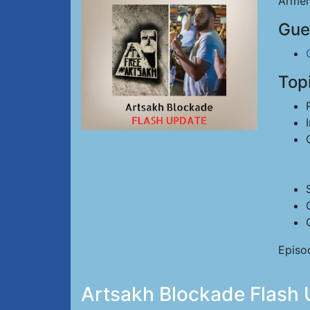
Armen
Gue
Top
Episo
Artsakh Blockade Flash 