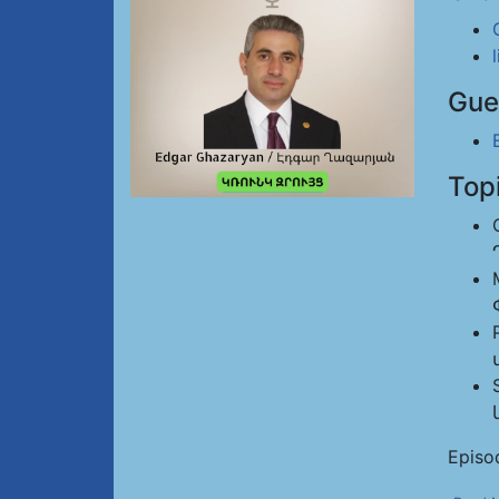
Gue
Top
Episo