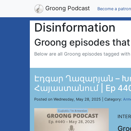
Groong Podcast
Become a patron
Disinformation
Groong episodes that 
Below are all Groong episodes tagged wit
Էդգար Ղազարյան – Խ
Հայաստանում | Ep 440,
Posted on Wednesday, May 28, 2025 | Category:
Arm
INTE
Gro