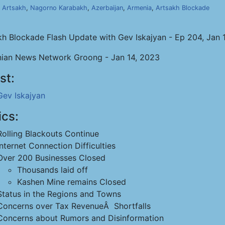
,
Artsakh
,
Nagorno Karabakh
,
Azerbaijan
,
Armenia
,
Artsakh Blockade
kh Blockade Flash Update with Gev Iskajyan - Ep 204, Jan 
ian News Network Groong - Jan 14, 2023
st:
Gev Iskajyan
ics:
Rolling Blackouts Continue
Internet Connection Difficulties
Over 200 Businesses Closed
Thousands laid off
Kashen Mine remains Closed
Status in the Regions and Towns
Concerns over Tax RevenueÂ Shortfalls
Concerns about Rumors and Disinformation