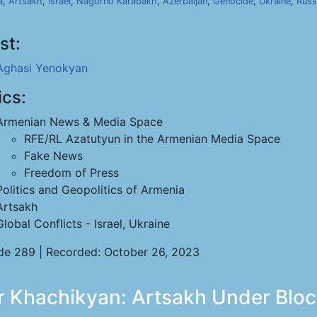
a
,
Artsakh
,
Israel
,
Nagorno Karabakh
,
Azerbaijan
,
Genocide
,
Ukraine
,
Russ
st:
Aghasi Yenokyan
ics:
Armenian News & Media Space
RFE/RL Azatutyun in the Armenian Media Space
Fake News
Freedom of Press
Politics and Geopolitics of Armenia
Artsakh
Global Conflicts - Israel, Ukraine
de 289 | Recorded: October 26, 2023
ur Khachikyan: Artsakh Under Blo