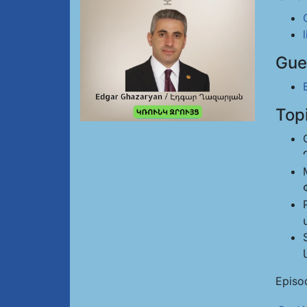
Gue
Top
Episo