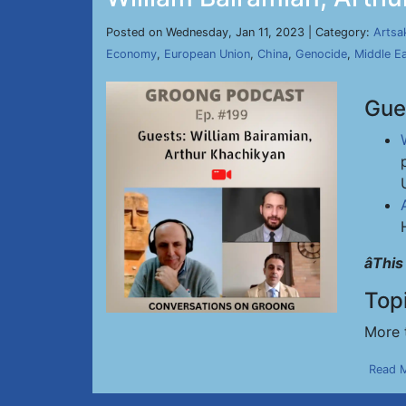
Posted on Wednesday, Jan 11, 2023 | Category:
Artsa
Economy
,
European Union
,
China
,
Genocide
,
Middle E
Gue
âThi
Top
More 
Read 