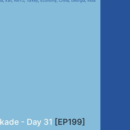
ia
,
Iran
,
NATO
,
Turkey
,
Economy
,
China
,
Georgia
,
India
ckade - Day 31
[EP199]