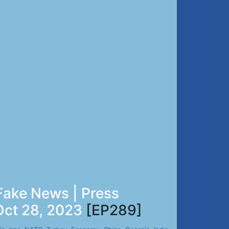
Fake News | Press
Oct 28, 2023
[EP289]