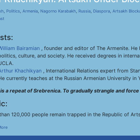
kh
,
Politics
,
Armenia
,
Nagorno Karabakh
,
Russia
,
Diaspora
,
Artsakh Block
ast
sts:
William Bairamian
, founder and editor of The Armenite. He 
politics, culture, and society. He received degrees in intern
UCLA.
Arthur Khachikyan
, International Relations expert from Stanf
He currently teaches at the Russian Armenian University in 
s is a repeat of Srebrenica. To gradually strangle and forc
ic:
than 120,000 people remain trapped in the Republic of Ar
More