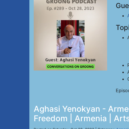
Gue
Top
Episo
Aghasi Yenokyan - Armen
Freedom | Armenia | Arts