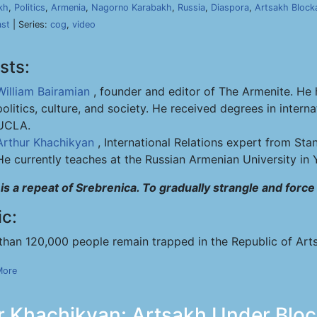
kh
,
Politics
,
Armenia
,
Nagorno Karabakh
,
Russia
,
Diaspora
,
Artsakh Block
ast
| Series:
cog
,
video
sts:
William Bairamian
, founder and editor of The Armenite. He 
politics, culture, and society. He received degrees in intern
UCLA.
Arthur Khachikyan
, International Relations expert from Stanf
He currently teaches at the Russian Armenian University in 
s is a repeat of Srebrenica. To gradually strangle and forc
ic:
than 120,000 people remain trapped in the Republic of Ar
More
ur Khachikyan: Artsakh Under Blo