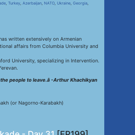
ade
,
Turkey
,
Azerbaijan
,
NATO
,
Ukraine
,
Georgia
,
has written extensively on Armenian
ational affairs from Columbia University and
ord University, specializing in Intervention.
Yerevan.
e the people to leave.â -Arthur Khachikyan
tsakh (or Nagorno-Karabakh)
ckade - Day 31
[EP199]