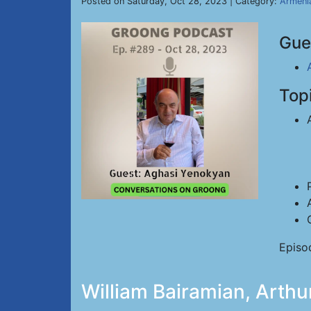
Posted on Saturday, Oct 28, 2023 | Category:
Armeni
Gue
Top
Episo
William Bairamian, Arth