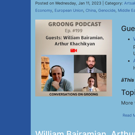
Posted on Wednesday, Jan 11, 2023 | Category:
Artsa
Economy
,
European Union
,
China
,
Genocide
,
Middle E
Gue
âThi
Top
More 
Read 
William Bairamian, Arth