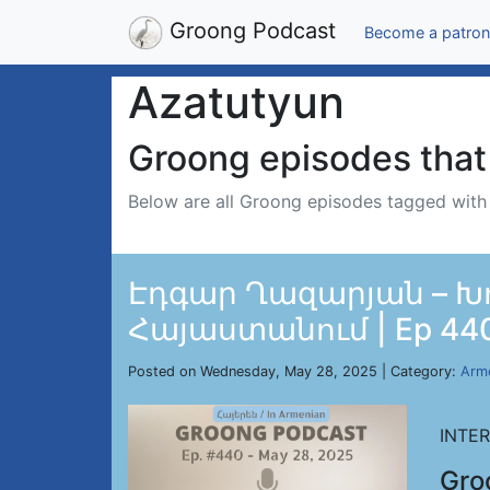
Groong Podcast
Become a patron
Azatutyun
Groong episodes that 
Below are all Groong episodes tagged wit
Էդգար Ղազարյան – Խ
Հայաստանում | Ep 440,
Posted on Wednesday, May 28, 2025 | Category:
Arm
INTE
Gro