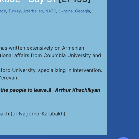
ade
,
Turkey
,
Azerbaijan
,
NATO
,
Ukraine
,
Georgia
,
has written extensively on Armenian
ational affairs from Columbia University and
ord University, specializing in Intervention.
Yerevan.
e the people to leave.â -Arthur Khachikyan
tsakh (or Nagorno-Karabakh)