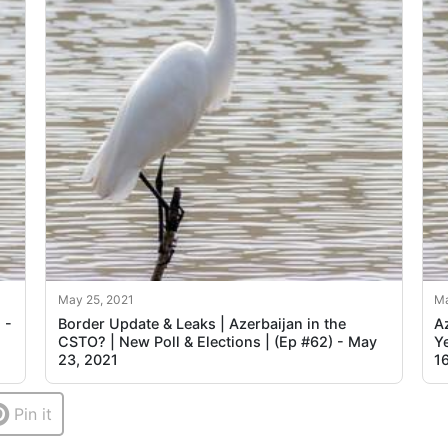
May 25, 2021
Ma
 -
Border Update & Leaks | Azerbaijan in the
Az
CSTO? | New Poll & Elections | (Ep #62) - May
Ye
23, 2021
1
Pin it