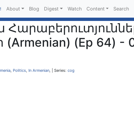
About
Blog
Digest
Watch
Content
Search
!
 Հարաբերուտյուններ
(Armenian) (Ep 64) - 
menia
,
Politics
,
In Armenian
, | Series:
cog