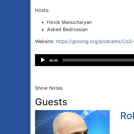
Hosts:
Hovik Manucharyan
Asbed Bedrossian
Website:
https://groong.org/podcasts/CoG
Audio
00:00
Player
Show Notes
Guests
Ro