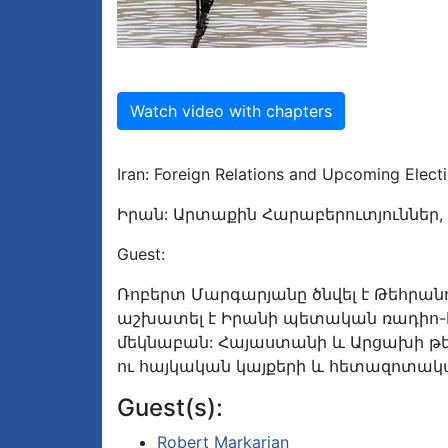
Watch video with chapters
Iran: Foreign Relations and Upcoming Elect
Իրան: Արտաքին Հարաբերուտյուններ, 
Guest:
Ռոբերտ Մարգարյանը ծնվել է Թեհրանո
աշխատել է Իրանի պետական ռադիո-հ
մեկնաբան: Հայաստանի և Արցախի թեմ
ու հայկական կայքերի և հետազոտակ
Guest(s):
Robert Markarian