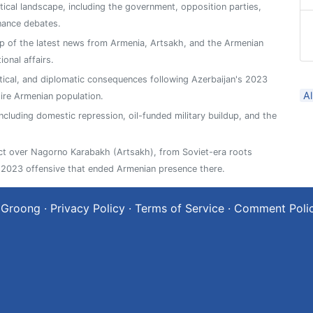
tical landscape, including the government, opposition parties,
nance debates.
 of the latest news from Armenia, Artsakh, and the Armenian
ional affairs.
itical, and diplomatic consequences following Azerbaijan's 2023
A
ire Armenian population.
including domestic repression, oil-funded military buildup, and the
ict over Nagorno Karabakh (Artsakh), from Soviet-era roots
2023 offensive that ended Armenian presence there.
 Groong
·
Privacy Policy
·
Terms of Service
·
Comment Poli