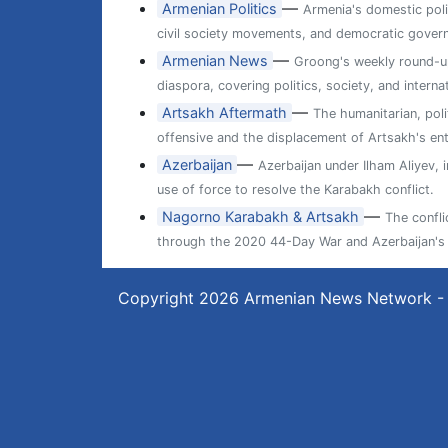
—
Armenian Politics
Armenia's domestic poli
civil society movements, and democratic gover
—
Armenian News
Groong's weekly round-up
diaspora, covering politics, society, and internat
—
Artsakh Aftermath
The humanitarian, pol
offensive and the displacement of Artsakh's ent
—
Azerbaijan
Azerbaijan under Ilham Aliyev, 
use of force to resolve the Karabakh conflict.
—
Nagorno Karabakh & Artsakh
The confl
through the 2020 44-Day War and Azerbaijan's 
Copyright 2026
Armenian News Network -